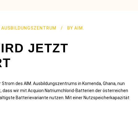
,
AUSBILDUNGSZENTRUM
BY
AIM.
IRD JETZT
RT
ter Strom des AIM. Ausbildungszentrums in Komenda, Ghana, nun
, dass wir mit Acquion Natriumchlorid-Batterien der österreichen
altigste Batterievariante nutzen. Mit einer Nutzspeicherkapazität