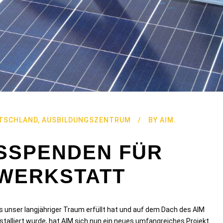
UTSCHLAND
,
AUSBILDUNGSZENTRUM
BY
AIM.
SSPENDEN FÜR
RWERKSTATT
unser langjähriger Traum erfüllt hat und auf dem Dach des AIM
talliert wurde, hat AIM sich nun ein neues umfangreiches Projekt