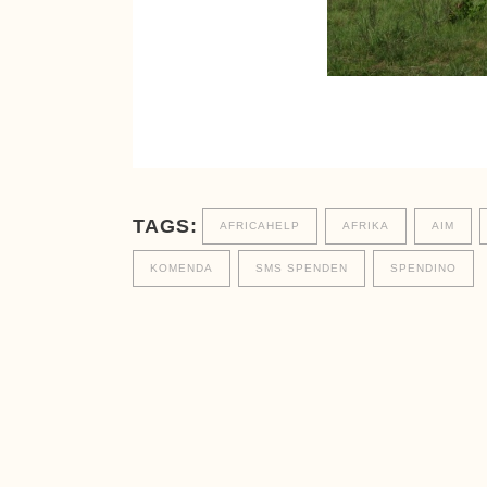
TAGS:
AFRICAHELP
AFRIKA
AIM
KOMENDA
SMS SPENDEN
SPENDINO