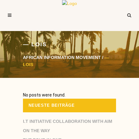
— LOIS
AFRICAN INFORMATION MOVEMENT
/
—
LOIS
No posts were found.
NEUESTE BEITRÄGE
I.T INITIATIVE COLLABORATION WITH AIM
ON THE WAY