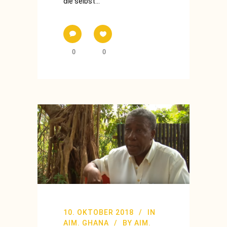
die selbst...
0
0
10. OKTOBER 2018
IN
AIM. GHANA
BY
AIM.