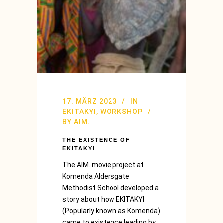
17. MÄRZ 2023
IN
EKITAKYI
,
WORKSHOP
BY
AIM.
THE EXISTENCE OF
EKITAKYI
The AIM. movie project at
Komenda Aldersgate
Methodist School developed a
story about how EKITAKYI
(Popularly known as Komenda)
came to existence leading by