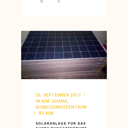
0
1
26. SEPTEMBER 2017
IN
AIM. GHANA
,
AUSBILDUNGSZENTRUM
BY
AIM.
SOLARANLAGE FÜR DAS