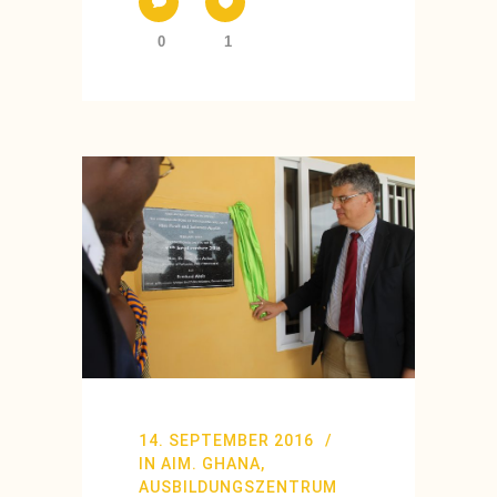
0
1
14. SEPTEMBER 2016
IN
AIM. GHANA
,
AUSBILDUNGSZENTRUM