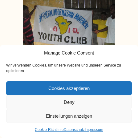
Manage Cookie Consent
Wir verwenden Cookies, um unsere Website und unseren Service zu
optimieren.
19. NOVEMBER 2013
IN
ARCHIV
BY
AIM.
Cookies akzeptieren
ERSTE ERGEBNISSE BEI
Deny
DEN FILMWORKSHOPS
Die Movie-Workshops in
Einstellungen anzeigen
Ayensudo und Komenda
liefern erste Ergebnisse!
Cookie-Richtlinie
Datenschutz
Impressum
Nachdem sich ein Teil der