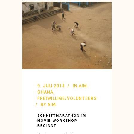
9. JULI 2014
IN
AIM.
GHANA
,
FREIWILLIGE/VOLUNTEERS
BY
AIM.
SCHNITTMARATHON IM
MOVIE-WORKSHOP
BEGINNT