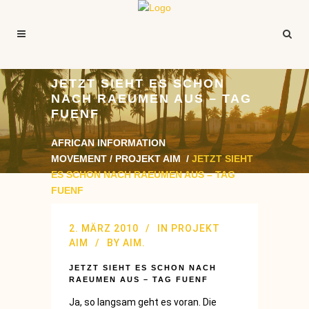
JETZT SIEHT ES SCHON
NACH RAEUMEN AUS – TAG
FUENF
AFRICAN INFORMATION
MOVEMENT
/
PROJEKT AIM
/
JETZT SIEHT
ES SCHON NACH RAEUMEN AUS – TAG
FUENF
2. MÄRZ 2010
IN
PROJEKT
AIM
BY
AIM.
JETZT SIEHT ES SCHON NACH
RAEUMEN AUS – TAG FUENF
Ja, so langsam geht es voran. Die