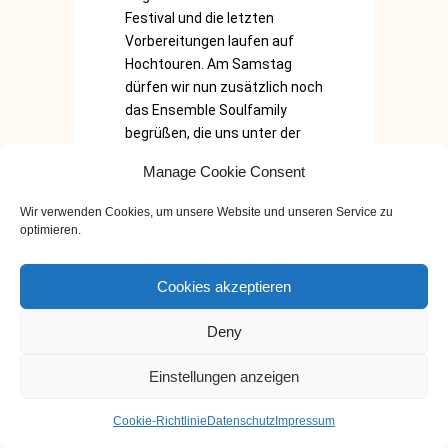
Festival und die letzten
Vorbereitungen laufen auf
Hochtouren. Am Samstag
dürfen wir nun zusätzlich noch
das Ensemble Soulfamily
begrüßen, die uns unter der
Leitung von Joel Da Silva Soul,
Manage Cookie Consent
Pop, Bossa Nova und Gospel
präsentieren. Zusätzlich...
Wir verwenden Cookies, um unsere Website und unseren Service zu
optimieren.
Cookies akzeptieren
0
0
Deny
Einstellungen anzeigen
Cookie-Richtlinie
Datenschutz
Impressum