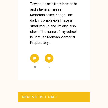
Tawiah. I come from Komenda
and stay in an area in
Komenda called Zongo. I am
dark in complexion. I have a
small mouth and I’m also also
short. The name of my school
is Entsuah Mensah Memorial
Preparatory ...
0
0
NEUESTE BEITRÄGE