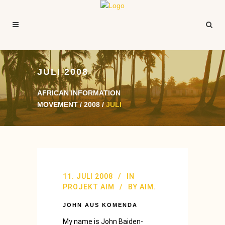
JULI 2008
AFRICAN INFORMATION
MOVEMENT
/
2008
/
JULI
11. JULI 2008
IN
PROJEKT AIM
BY
AIM.
JOHN AUS KOMENDA
My name is John Baiden-