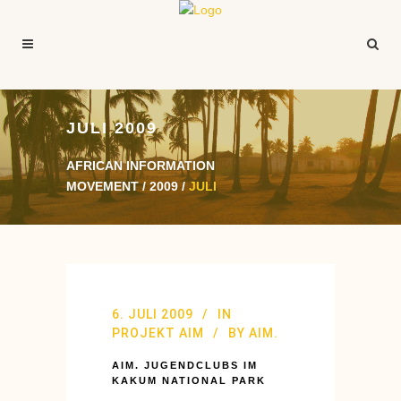
JULI 2009
AFRICAN INFORMATION
MOVEMENT
/
2009
/
JULI
6. JULI 2009
IN
PROJEKT AIM
BY
AIM.
AIM. JUGENDCLUBS IM
KAKUM NATIONAL PARK