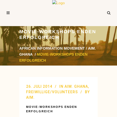
MOVIE-WORKSHOPS ENDEN
ERFOLGREICH
AFRICAN INFORMATION MOVEMENT
/
AIM.
GHANA
/
MOVIE-WORKSHOPS ENDEN
ERFOLGREICH
26. JULI 2014
IN
AIM. GHANA
,
FREIWILLIGE/VOLUNTEERS
BY
AIM.
MOVIE-WORKSHOPS ENDEN
ERFOLGREICH