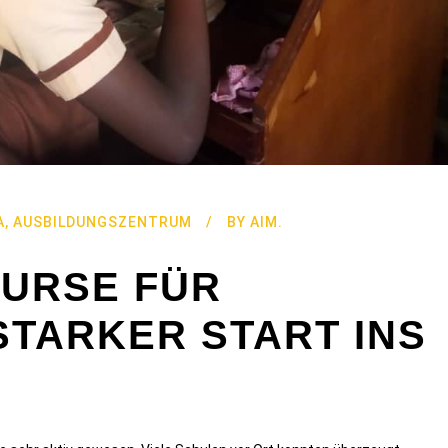
A
,
AUSBILDUNGSZENTRUM
BY
AIM.
URSE FÜR
STARKER START INS