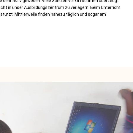
te sehr aktiv gewesen. Viele Schulen vor Ort konnten überzeugt
cht in unser Ausbildungszentrum zu verlagern. Beim Unterricht
stützt. Mittlerweile finden nahezu täglich und sogar am