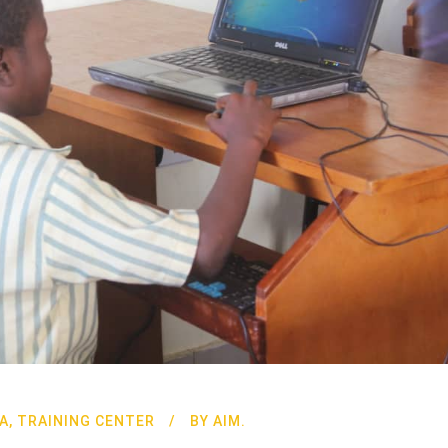
A
,
TRAINING CENTER
BY
AIM.