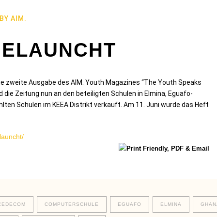
BY
AIM.
GELAUNCHT
 die zweite Ausgabe des AIM. Youth Magazines “The Youth Speaks
d die Zeitung nun an den beteiligten Schulen in Elmina, Eguafo-
en Schulen im KEEA Distrikt verkauft. Am 11. Juni wurde das Heft
launcht/
CEDECOM
COMPUTERSCHULE
EGUAFO
ELMINA
GHAN