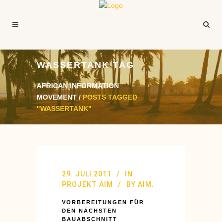
WASSERTANK TAG
AFRICAN INFORMATION
MOVEMENT
/
POSTS TAGGED
"WASSERTANK"
29. JULI 2011
IN
PROJEKT AIM
BY
AIM.
VORBEREITUNGEN FÜR
DEN NÄCHSTEN
BAUABSCHNITT