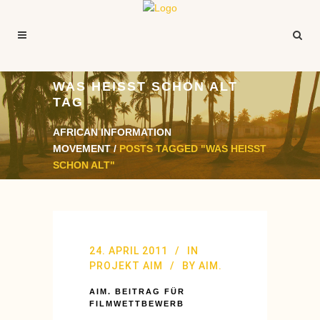
WAS HEISST SCHON ALT
TAG
AFRICAN INFORMATION
MOVEMENT
/
POSTS TAGGED "WAS HEISST
SCHON ALT"
24. APRIL 2011
IN
PROJEKT AIM
BY
AIM.
AIM. BEITRAG FÜR
FILMWETTBEWERB