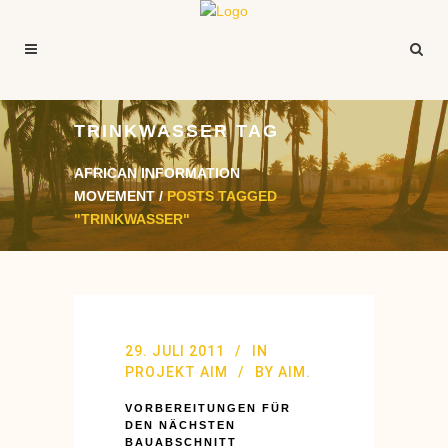
TRINKWASSER TAG
AFRICAN INFORMATION
MOVEMENT
/
POSTS TAGGED
"TRINKWASSER"
29. JULI 2011
IN
PROJEKT AIM
BY
AIM.
VORBEREITUNGEN FÜR
DEN NÄCHSTEN
BAUABSCHNITT