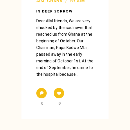
AIM. GHANA
BY
AIM.
IN DEEP SORROW
Dear AIM friends, We are very
shocked by the sad news that
reached us from Ghana at the
beginning of October. Our
Chairman, Papa Kodwo Mbir,
passed away in the early
morning of October 1st. At the
end of September, he came to
the hospital because...
0
0