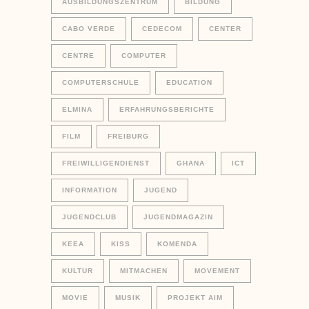
AUSBILDUNGSZENTRUM
BILDUNG
CABO VERDE
CEDECOM
CENTER
CENTRE
COMPUTER
COMPUTERSCHULE
EDUCATION
ELMINA
ERFAHRUNGSBERICHTE
FILM
FREIBURG
FREIWILLIGENDIENST
GHANA
ICT
INFORMATION
JUGEND
JUGENDCLUB
JUGENDMAGAZIN
KEEA
KISS
KOMENDA
KULTUR
MITMACHEN
MOVEMENT
MOVIE
MUSIK
PROJEKT AIM