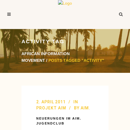
ACTIVITY TAG
AFRICAN INFORMATION
MOVEMENT
/
POSTS TAGGED "ACTIVITY"
2. APRIL 2011
IN
PROJEKT AIM
BY
AIM.
NEUERUNGEN IM AIM.
JUGENDCLUB