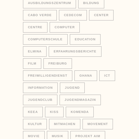
AUSBILDUNGSZENTRUM
BILDUNG
CABO VERDE
CEDECOM
CENTER
CENTRE
COMPUTER
COMPUTERSCHULE
EDUCATION
ELMINA
ERFAHRUNGSBERICHTE
FILM
FREIBURG
FREIWILLIGENDIENST
GHANA
ICT
INFORMATION
JUGEND
JUGENDCLUB
JUGENDMAGAZIN
KEEA
KISS
KOMENDA
KULTUR
MITMACHEN
MOVEMENT
MOVIE
MUSIK
PROJEKT AIM