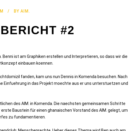
IM
BY
AIM.
BERICHT #2
Benni ist am Graphiken erstellen und Interpretieren, so dass wir die
mtkonzept einbauen koennen.
Nachtdomizil fanden, kam uns nun Dennis in Komenda besuchen. Nach
ine Einfuehrung in das Projekt moechte aus er uns unterstuetzen und
rtlichen des AIM. in Komenda. Die naechsten gemeinsamen Schritte
r erste Baustein für einen ghanaischen Vorstand des AIM. gelegt, um
orfes zu fundamentieren.
gendclub: Menschenrechte. Ueber dieses Thema wird Ben auch am