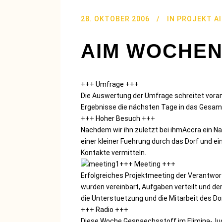
28. OKTOBER 2006
IN
PROJEKT A
AIM WOCHEN
+++ Umfrage +++
Die Auswertung der Umfrage schreitet voran. 
Ergebnisse die nächsten Tage in das Gesa
+++ Hoher Besuch +++
Nachdem wir ihn zuletzt bei ihmAccra ein 
einer kleiner Fuehrung durch das Dorf und e
Kontakte vermitteln.
+++ Meeting +++
Erfolgreiches Projektmeeting der Verantwo
wurden vereinbart, Aufgaben verteilt und de
die Unterstuetzung und die Mitarbeit des D
+++ Radio +++
Diese Woche Gespaechsstoff im Elimina-Ju