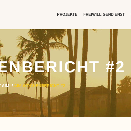
PROJEKTE
FREIWILLIGENDIENST
ENBERICHT #2
 AIM
/
AIM WOCHENBERICHT #2