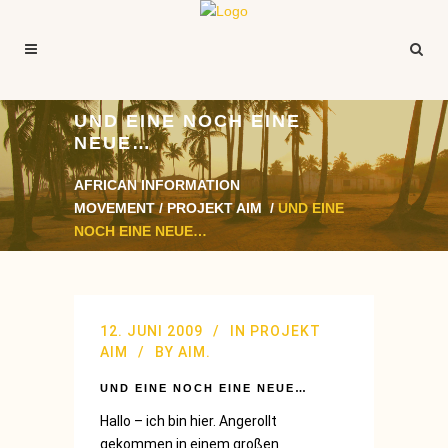
UND EINE NOCH EINE
NEUE…
AFRICAN INFORMATION
MOVEMENT
/
PROJEKT AIM
/
UND EINE
NOCH EINE NEUE…
12. JUNI 2009
IN
PROJEKT
AIM
BY
AIM.
UND EINE NOCH EINE NEUE…
Hallo – ich bin hier. Angerollt
gekommen in einem großen