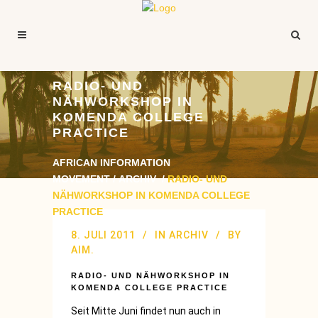
RADIO- UND
NÄHWORKSHOP IN
KOMENDA COLLEGE
PRACTICE
AFRICAN INFORMATION
MOVEMENT
/
ARCHIV
/
RADIO- UND
NÄHWORKSHOP IN KOMENDA COLLEGE
PRACTICE
8. JULI 2011
IN
ARCHIV
BY
AIM.
RADIO- UND NÄHWORKSHOP IN
KOMENDA COLLEGE PRACTICE
Seit Mitte Juni findet nun auch in