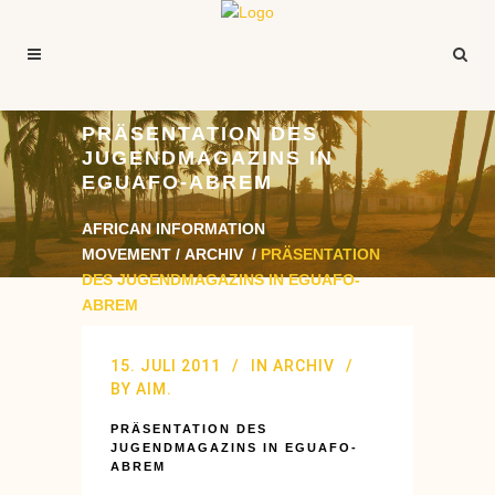
PRÄSENTATION DES
JUGENDMAGAZINS IN
EGUAFO-ABREM
AFRICAN INFORMATION
MOVEMENT
/
ARCHIV
/
PRÄSENTATION
DES JUGENDMAGAZINS IN EGUAFO-
ABREM
15. JULI 2011
IN
ARCHIV
BY
AIM.
PRÄSENTATION DES
JUGENDMAGAZINS IN EGUAFO-
ABREM