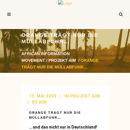
ORANGE TRÄGT NUR DIE
MÜLLABFUHR…
AFRICAN INFORMATION
MOVEMENT
/
PROJEKT AIM
/
ORANGE
TRÄGT NUR DIE MÜLLABFUHR…
19. MAI 2009
IN
PROJEKT AIM
BY
AIM.
ORANGE TRÄGT NUR DIE
MÜLLABFUHR…
… und das nicht nur in Deutschland!