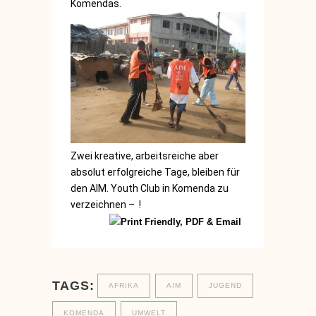
Komendas.
Zwei kreative, arbeitsreiche aber
absolut erfolgreiche Tage, bleiben für
den AIM. Youth Club in Komenda zu
verzeichnen – !
TAGS:
AFRIKA
AIM
JUGEND
KOMENDA
UMWELT