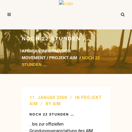
NOCH 22 STUNDEN …
AFRICAN INFORMATION
MOVEMENT
/
PROJEKT AIM
/
NOCH 22
STUNDEN …
11. JANUAR 2008
IN
PROJEKT
AIM
BY
AIM.
NOCH 22 STUNDEN …
.. bis zur offiziellen
Gründungsveranstaltung des AIM.