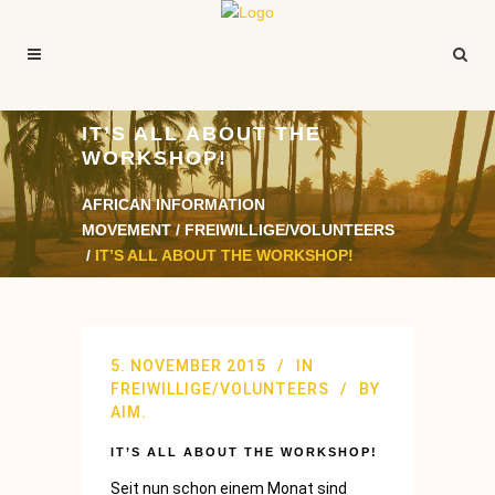
IT’S ALL ABOUT THE
WORKSHOP!
AFRICAN INFORMATION
MOVEMENT
/
FREIWILLIGE/VOLUNTEERS
/
IT’S ALL ABOUT THE WORKSHOP!
5. NOVEMBER 2015
IN
FREIWILLIGE/VOLUNTEERS
BY
AIM.
IT’S ALL ABOUT THE WORKSHOP!
Seit nun schon einem Monat sind