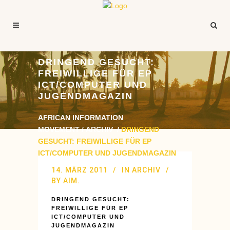
DRINGEND GESUCHT:
FREIWILLIGE FÜR EP
ICT/COMPUTER UND
JUGENDMAGAZIN
AFRICAN INFORMATION
MOVEMENT
/
ARCHIV
/
DRINGEND
GESUCHT: FREIWILLIGE FÜR EP
ICT/COMPUTER UND JUGENDMAGAZIN
14. MÄRZ 2011
IN
ARCHIV
BY
AIM.
DRINGEND GESUCHT:
FREIWILLIGE FÜR EP
ICT/COMPUTER UND
JUGENDMAGAZIN