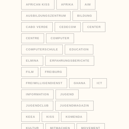
AFRICAN KISS
AFRIKA
AIM
AUSBILDUNGSZENTRUM
BILDUNG
CABO VERDE
CEDECOM
CENTER
CENTRE
COMPUTER
COMPUTERSCHULE
EDUCATION
ELMINA
ERFAHRUNGSBERICHTE
FILM
FREIBURG
FREIWILLIGENDIENST
GHANA
ICT
INFORMATION
JUGEND
JUGENDCLUB
JUGENDMAGAZIN
KEEA
KISS
KOMENDA
KULTUR
MITMACHEN
MOVEMENT