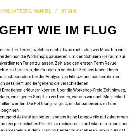
E/VOLUNTEERS
,
MANUEL
BY
AIM.
RGEHT WIE IM FLUG
 des ersten Terms, welches nach etwas mehr als zwei Monaten eine
werden nun die Workshops pausieren, um den Schülern Freiraum zur
lverdienten Ferien zu lassen. Zeit also den ersten Term Revue
kte zu forcieren, die für mich in nächster Zeit anstehen. Unser
 wird insbesondere bei der Analyse von Filmszenen aus berühmten
hon detailliert und tiefgehend die verschiedenen
d Emotionen erläutern können. Über die Workshop-Freie Zeit hinweg,
darin, ein eigenes Script zu verfassen, woraus wir nach Möglichkeit
llen werden. Die Hoffnung ist groß, im Januar bereits mit der
 beginnen.
 genügend Aktivitäten bieten, sodass keine Langeweile aufzukommen
um ein persönliches Projekt zu realisieren: eine Dokumentation über
lar-Panels auf dem Training Center zu installieren, um in Zukunft