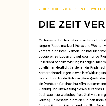
7. DEZEMBER 2016
IN
FREIWILLIG
DIE ZEIT VE
Mit Riesenschritten näherte sich das Ende
längere Pause markiert. Für sechs Wochen 
Vorbereitung ihrer Examen und natürlich woh
passieren zu lassen und auf spannende Proje
Unterricht scheint Wirkung zu zeigen. Dies
Spielfilmen deutlich, bei denen die Kinder sc
Kameraeinstellungen, sowie ihre Wirkung un
besteht nun für die Kids die (Haus-)Aufgabe 
ein Drehbuch für einen Kurzfilm zusammenste
Planung und Umsetzung dieses Kurzfilms zu
Doch auch die Workshop freie Zeit wird mir
vermag. So besteht für mich nun Zeit und Ra
Ghanas Energie-System und den Plan Aims, So