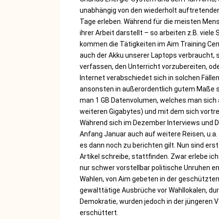
unabhängig von den wiederholt auftretenden S
Tage erleben. Während für die meisten Men
ihrer Arbeit darstellt – so arbeiten z.B. vi
kommen die Tätigkeiten im Aim Training Cent
auch der Akku unserer Laptops verbraucht, st
verfassen, den Unterricht vorzubereiten, o
Internet verabschiedet sich in solchen Fälle
ansonsten in außerordentlich gutem Maße s
man 1 GB Datenvolumen, welches man sich au
weiteren Gigabytes) und mit dem sich vortref
Während sich im Dezember Interviews und D
Anfang Januar auch auf weitere Reisen, u.a.
es dann noch zu berichten gilt. Nun sind ers
Artikel schreibe, stattfinden. Zwar erlebe ic
nur schwer vorstellbar politische Unruhen 
Wahlen, von Aim gebeten in der geschützten
gewalttätige Ausbrüche vor Wahllokalen, d
Demokratie, wurden jedoch in der jüngeren 
erschüttert.