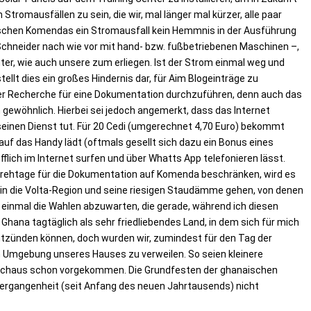
tromausfällen zu sein, die wir, mal länger mal kürzer, alle paar
schen Komendas ein Stromausfall kein Hemmnis in der Ausführung
ele Schneider nach wie vor mit hand- bzw. fußbetriebenen Maschinen –,
er, wie auch unsere zum erliegen. Ist der Strom einmal weg und
ellt dies ein großes Hindernis dar, für Aim Blogeinträge zu
der Recherche für eine Dokumentation durchzuführen, denn auch das
n gewöhnlich. Hierbei sei jedoch angemerkt, dass das Internet
einen Dienst tut. Für 20 Cedi (umgerechnet 4,70 Euro) bekommt
f das Handy lädt (oftmals gesellt sich dazu ein Bonus eines
flich im Internet surfen und über Whatts App telefonieren lässt.
rehtage für die Dokumentation auf Komenda beschränken, wird es
 in die Volta-Region und seine riesigen Staudämme gehen, von denen
t einmal die Wahlen abzuwarten, die gerade, während ich diesen
h Ghana tagtäglich als sehr friedliebendes Land, in dem sich für mich
entzünden können, doch wurden wir, zumindest für den Tag der
 Umgebung unseres Hauses zu verweilen. So seien kleinere
urchaus schon vorgekommen. Die Grundfesten der ghanaischen
Vergangenheit (seit Anfang des neuen Jahrtausends) nicht