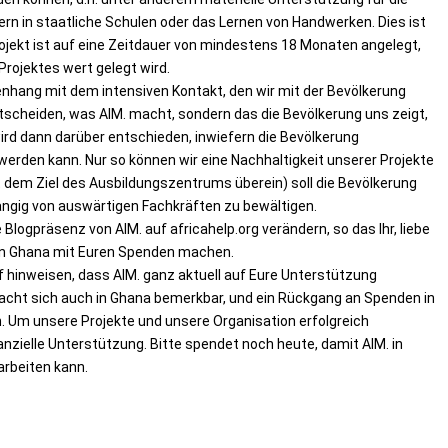
ern in staatliche Schulen oder das Lernen von Handwerken. Dies ist
Projekt ist auf eine Zeitdauer von mindestens 18 Monaten angelegt,
Projektes wert gelegt wird.
nhang mit dem intensiven Kontakt, den wir mit der Bevölkerung
entscheiden, was AIM. macht, sondern das die Bevölkerung uns zeigt,
d dann darüber entschieden, inwiefern die Bevölkerung
t werden kann. Nur so können wir eine Nachhaltigkeit unserer Projekte
t dem Ziel des Ausbildungszentrums überein) soll die Bevölkerung
ngig von auswärtigen Fachkräften zu bewältigen.
Blogpräsenz von AIM. auf africahelp.org verändern, so das Ihr, liebe
 in Ghana mit Euren Spenden machen.
 hinweisen, dass AIM. ganz aktuell auf Eure Unterstützung
macht sich auch in Ghana bemerkbar, und ein Rückgang an Spenden in
. Um unsere Projekte und unsere Organisation erfolgreich
anzielle Unterstützung. Bitte spendet noch heute, damit AIM. in
rbeiten kann.