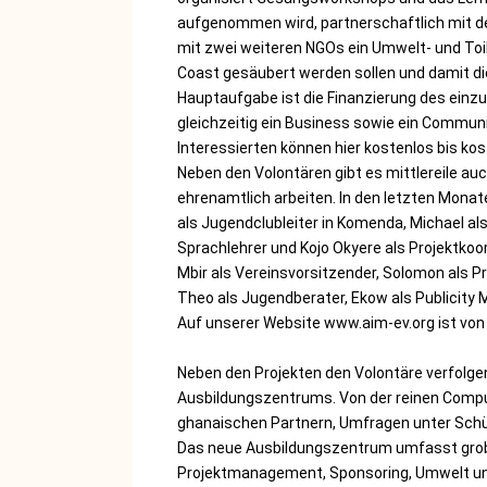
aufgenommen wird, partnerschaftlich mit d
mit zwei weiteren NGOs ein Umwelt- und Toi
Coast gesäubert werden sollen und damit die
Hauptaufgabe ist die Finanzierung des einz
gleichzeitig ein Business sowie ein Communit
Interessierten können hier kostenlos bis 
Neben den Volontären gibt es mittlereile au
ehrenamtlich arbeiten. In den letzten Monat
als Jugendclubleiter in Komenda, Michael als
Sprachlehrer und Kojo Okyere als Projektkoor
Mbir als Vereinsvorsitzender, Solomon als Pr
Theo als Jugendberater, Ekow als Publicity
Auf unserer Website www.aim-ev.org ist von 
Neben den Projekten den Volontäre verfolgen
Ausbildungszentrums. Von der reinen Compu
ghanaischen Partnern, Umfragen unter Sch
Das neue Ausbildungszentrum umfasst grob f
Projektmanagement, Sponsoring, Umwelt un