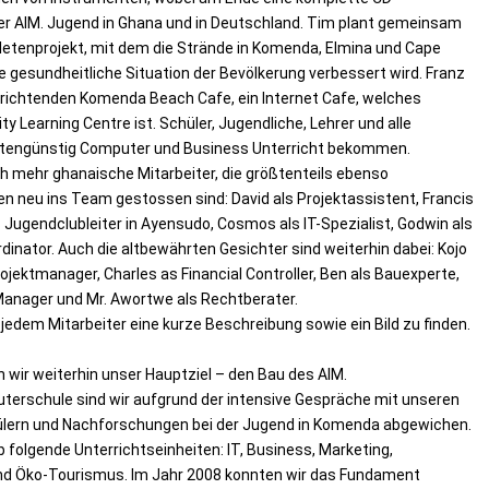
er AIM. Jugend in Ghana und in Deutschland. Tim plant gemeinsam
letenprojekt, mit dem die Strände in Komenda, Elmina und Cape
 gesundheitliche Situation der Bevölkerung verbessert wird. Franz
urichtenden Komenda Beach Cafe, ein Internet Cafe, welches
y Learning Centre ist. Schüler, Jugendliche, Lehrer und alle
kostengünstig Computer und Business Unterricht bekommen.
ch mehr ghanaische Mitarbeiter, die größtenteils ebenso
en neu ins Team gestossen sind: David als Projektassistent, Francis
 Jugendclubleiter in Ayensudo, Cosmos als IT-Spezialist, Godwin als
dinator. Auch die altbewährten Gesichter sind weiterhin dabei: Kojo
ojektmanager, Charles as Financial Controller, Ben als Bauexperte,
 Manager und Mr. Awortwe als Rechtberater.
jedem Mitarbeiter eine kurze Beschreibung sowie ein Bild zu finden.
 wir weiterhin unser Hauptziel – den Bau des AIM.
terschule sind wir aufgrund der intensive Gespräche mit unseren
ülern und Nachforschungen bei der Jugend in Komenda abgewichen.
olgende Unterrichtseinheiten: IT, Business, Marketing,
d Öko-Tourismus. Im Jahr 2008 konnten wir das Fundament