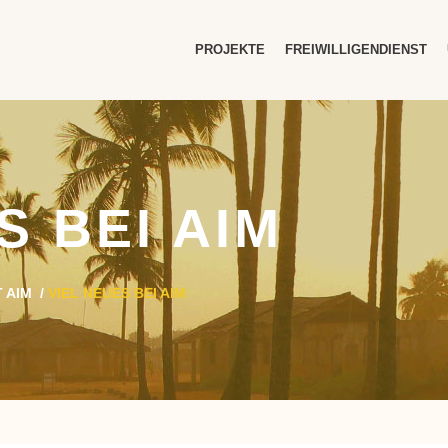
PROJEKTE
FREIWILLIGENDIENST
S BEI AIM
 AIM
/
VIEL NEUES BEI AIM