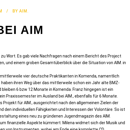
M
BY
AIM.
BEI AIM
 zu Wort. Es gab viele Nachfragen nach einem Bericht des Project
 und einem groben Gesamtüberblick über die Situation von AIM. in
 mittlerweile vier deutsche Praktikanten in Komenda, namentlich
i haben ihren Weg über das mittlerweile schon ein Jahr alte BMZ-
 bleiben 6 bzw 12 Monate in Komenda. Franz hingegen ist ein
n Praxissemester im Ausland bei AIM., ebenfalls für 6 Monate.
 Projekt für AIM., ausgerichtet nach den allgemeinen Zielen der
 den individuellen Fähigkeiten und Interessen der Volontäre. So ist
e Gestaltung eines neu zu gründenen Jugendmagazin des AIM.
 um finanzielle Aspekte kümmert. Milena widmet sich der Musik und
en von Instrumenten, wobei am Ende eine komplette CD