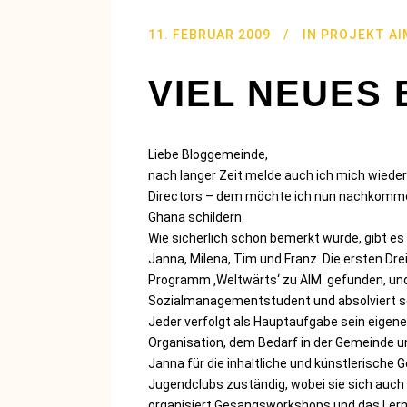
11. FEBRUAR 2009
IN
PROJEKT AI
VIEL NEUES 
Liebe Bloggemeinde,
nach langer Zeit melde auch ich mich wieder
Directors – dem möchte ich nun nachkommen,
Ghana schildern.
Wie sicherlich schon bemerkt wurde, gibt es
Janna, Milena, Tim und Franz. Die ersten Dre
Programm ‚Weltwärts‘ zu AIM. gefunden, und
Sozialmanagementstudent und absolviert sei
Jeder verfolgt als Hauptaufgabe sein eigenes
Organisation, dem Bedarf in der Gemeinde und
Janna für die inhaltliche und künstlerisch
Jugendclubs zuständig, wobei sie sich auch
organisiert Gesangsworkshops und das Lern