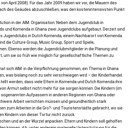
 von April 2008). Für das Jahr 2009 haben wir vor, die Mauern des
ach des Geäudes abzuschließen, was den kostenintensivsten Punkt
itution in der AIM. Organisation. Neben dem Jugendclub in
sudo und Komenda in Ghana zwei Jugendclubs aufgebaut. Derzeit sind
eines Jugendclubs in Dutch Komenda, einem Nachbarort von Komenda.
nd die Culture Group, Music Group, Sport und Spiele,
n. Ebenso werden die Jugendclubmitglieder in die Planung und
rt, um sie so früh wie möglich für gesellschaftliche Themen zu
hat sich AIM. in die Verpflichtung genommen, ein Thema in Ghana
 was bislang noch zu sehr verschwiegen wird – der Kinderhandel.
ellt werden, dass viele Eltern in Komenda und Dutch Komenda ihre
on Armut selbst nicht mehr für sie sorgen können. Die Kindern (im
 sogenannten Aufpassern in anderen Regionen von Ghana oder
schwere Arbeit verrichten müssen und gesundheitlich stark
en zum Arbeiten in die Gro?- und Touristenstädte gebracht, wo sie
en Kindern von dieser Tortur nicht zurück.
chen und an der Wurzel anpacken. Eltern und Kindern soll geholfen
n können, d.h. unter anderem materielle Unterstützung für die