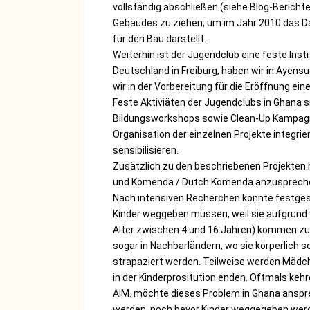
vollständig abschließen (siehe Blog-Berichte
Gebäudes zu ziehen, um im Jahr 2010 das D
für den Bau darstellt.
Weiterhin ist der Jugendclub eine feste Inst
Deutschland in Freiburg, haben wir in Ayen
wir in der Vorbereitung für die Eröffnung 
Feste Aktiviäten der Jugendclubs in Ghana si
Bildungsworkshops sowie Clean-Up Kampagne
Organisation der einzelnen Projekte integrie
sensibilisieren.
Zusätzlich zu den beschriebenen Projekten 
und Komenda / Dutch Komenda anzusprechen,
Nach intensiven Recherchen konnte festgest
Kinder weggeben müssen, weil sie aufgrund v
Alter zwischen 4 und 16 Jahren) kommen zu
sogar in Nachbarländern, wo sie körperlich 
strapaziert werden. Teilweise werden Mädch
in der Kinderprositution enden. Oftmals kehr
AIM. möchte dieses Problem in Ghana anspre
werden, noch bevor Kinder weggegeben werde