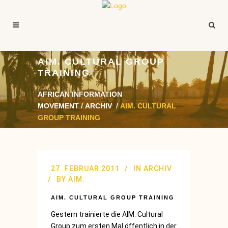
AIM. CULTURAL GROUP
TRAINING
AFRICAN INFORMATION
MOVEMENT
/
ARCHIV
/
AIM. CULTURAL
GROUP TRAINING
27. FEBRUAR 2011
IN
ARCHIV
BY
AIM.
AIM. CULTURAL GROUP TRAINING
Gestern trainierte die AIM. Cultural
Group zum ersten Mal öffentlich in der