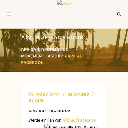
AIM. AUF FACEBOOK
AFRICAN INFORMATION
MOVEMENT
/
ARCHIV
/
AIM. AUF
FACEBOOK
29. MÄRZ 2011
IN
ARCHIV
BY
AIM.
AIM. AUF FACEBOOK
Werde ein Fan von
AIM. auf Facebook
.