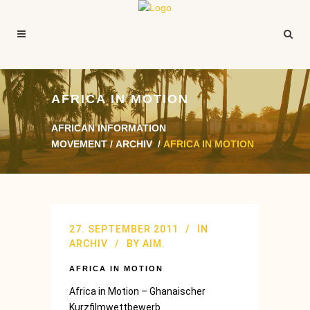
AFRICA IN MOTION
AFRICAN INFORMATION
MOVEMENT
/
ARCHIV
/
AFRICA IN MOTION
27. SEPTEMBER 2011
IN
ARCHIV
BY
AIM.
AFRICA IN MOTION
Africa in Motion – Ghanaischer
Kurzfilmwettbewerb